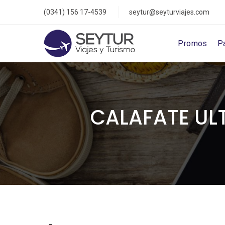
(0341) 156 17-4539
seytur@seyturviajes.com
Promos
P
CALAFATE UL