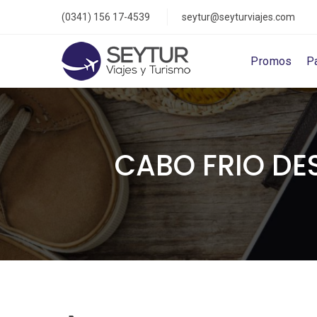
(0341) 156 17-4539
seytur@seyturviajes.com
Promos
P
CABO FRIO DE