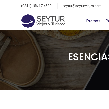
(0341) 156 17-4539
seytur@seyturviajes.com
Promos
P
ESENCIA